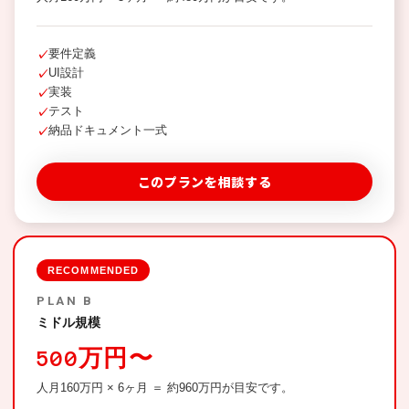
要件定義
✓
UI設計
✓
実装
✓
テスト
✓
納品ドキュメント一式
✓
このプランを相談する
RECOMMENDED
PLAN B
ミドル規模
500万円〜
人月160万円 × 6ヶ月 ＝ 約960万円が目安です。