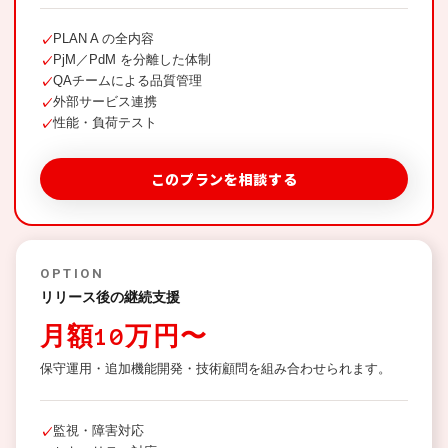
PLAN A の全内容
✓
PjM／PdM を分離した体制
✓
QAチームによる品質管理
✓
外部サービス連携
✓
性能・負荷テスト
✓
このプランを相談する
OPTION
リリース後の継続支援
月額10万円〜
保守運用・追加機能開発・技術顧問を組み合わせられます。
監視・障害対応
✓