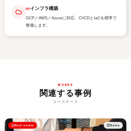
インフラ構築
06
GCP／AWS／Azureに対応。CI/CDとIaCを標準で
整備します。
WORKS
関連する事例
ユースケース
Real estate
Sales