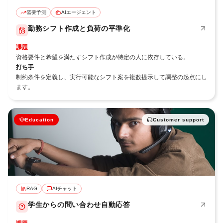
需要予測
AIエージェント
勤務シフト作成と負荷の平準化
課題
資格要件と希望を満たすシフト作成が特定の人に依存している。
打ち手
制約条件を定義し、実行可能なシフト案を複数提示して調整の起点にし
ます。
Education
Customer support
RAG
AIチャット
学生からの問い合わせ自動応答