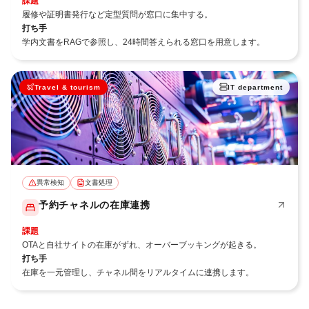
課題
履修や証明書発行など定型質問が窓口に集中する。
打ち手
学内文書をRAGで参照し、24時間答えられる窓口を用意します。
Travel & tourism
IT department
異常検知
文書処理
予約チャネルの在庫連携
課題
OTAと自社サイトの在庫がずれ、オーバーブッキングが起きる。
打ち手
在庫を一元管理し、チャネル間をリアルタイムに連携します。