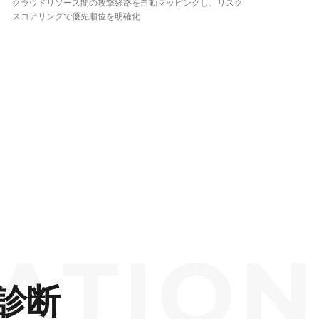
クラウドリソース間の攻撃経路を自動マッピングし、リスク
スコアリングで優先順位を明確化
ION SE
診断