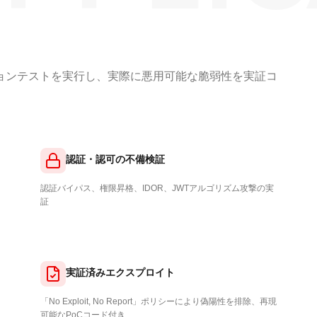
ションテストを実行し、実際に悪用可能な脆弱性を実証コ
認証・認可の不備検証
認証バイパス、権限昇格、IDOR、JWTアルゴリズム攻撃の実
証
実証済みエクスプロイト
「No Exploit, No Report」ポリシーにより偽陽性を排除、再現
可能なPoCコード付き