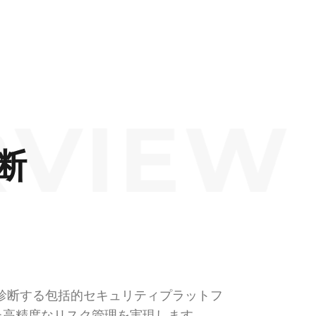
IEW ·
断
診断する包括的セキュリティプラットフ
た高精度なリスク管理を実現します。