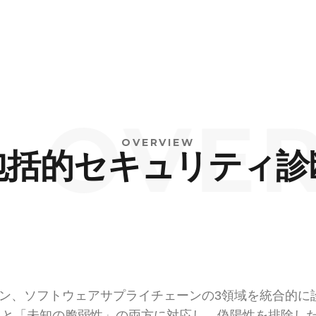
OVERV
OVERVIEW
包括的セキュリティ診
ョン、ソフトウェアサプライチェーンの3領域を統合的に
」と「未知の脆弱性」の両方に対応し、偽陽性を排除し