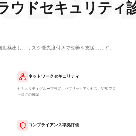
LOUD S
ラウドセキュリティ
自動検出し、リスク優先度付きで改善を支援します。
ネットワークセキュリティ
セキュリティグループ設定、パブリックアクセス、VPCフロ
ーログの確認
コンプライアンス準拠評価