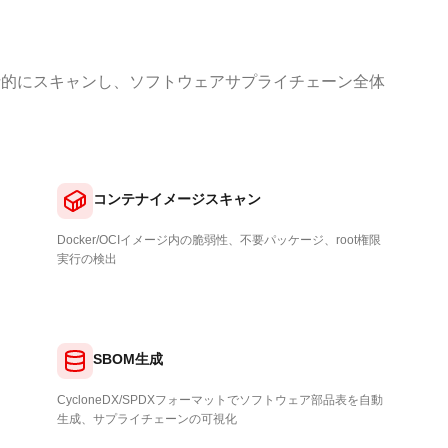
括的にスキャンし、ソフトウェアサプライチェーン全体
コンテナイメージスキャン
Docker/OCIイメージ内の脆弱性、不要パッケージ、root権限
実行の検出
SBOM生成
CycloneDX/SPDXフォーマットでソフトウェア部品表を自動
生成、サプライチェーンの可視化