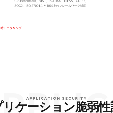
CIS Benchmark、NIST、PCI-DSS、HIPAA、GDPR、
SOC2、ISO 27001など40以上のフレームワーク対応
 常時モニタリング
LICAT
APPLICATION SECURITY
プリケーション脆弱性