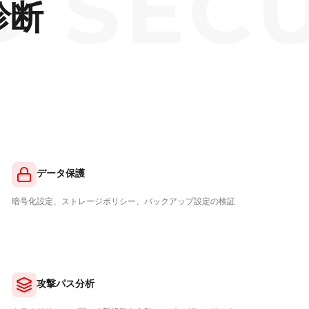
ECURI
診断
データ保護
暗号化設定、ストレージポリシー、バックアップ設定の検証
攻撃パス分析