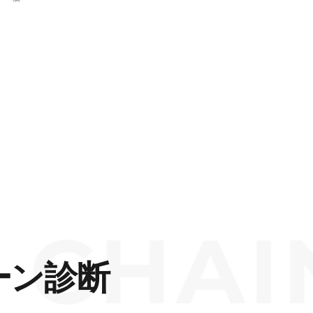
HAIN S
ーン診断