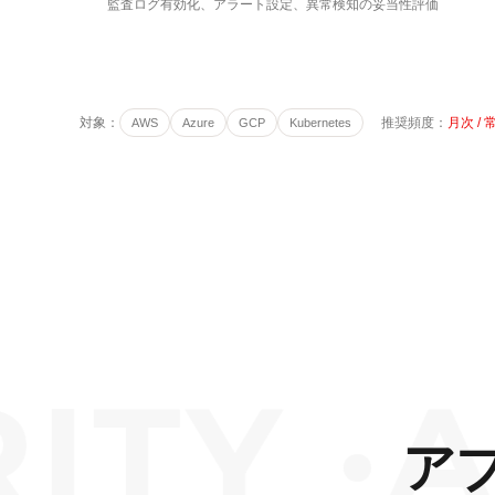
監査ログ有効化、アラート設定、異常検知の妥当性評価
対象：
推奨頻度：
月次 /
AWS
Azure
GCP
Kubernetes
Y ·
APP
ア