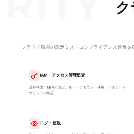
TY ·
C
ク
クラウド環境の設定ミス・コンプライアンス違反を
IAM・アクセス管理監査
過剰権限、MFA未設定、ルートアカウント使用、パスワード
ポリシーの検証
ログ・監視