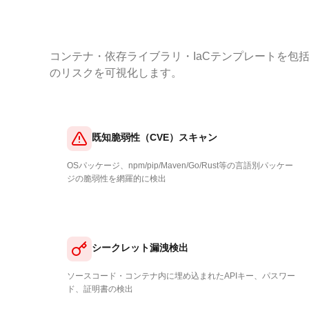
コンテナ・依存ライブラリ・IaCテンプレートを包
のリスクを可視化します。
既知脆弱性（CVE）スキャン
OSパッケージ、npm/pip/Maven/Go/Rust等の言語別パッケー
ジの脆弱性を網羅的に検出
シークレット漏洩検出
ソースコード・コンテナ内に埋め込まれたAPIキー、パスワー
ド、証明書の検出