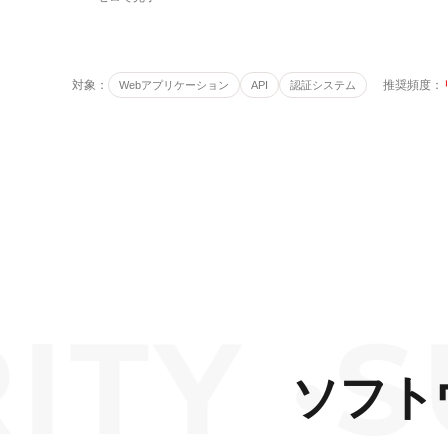
対象：
推奨頻度：
Webアプリケーション
API
認証システム
 ·
SUP
ソフト